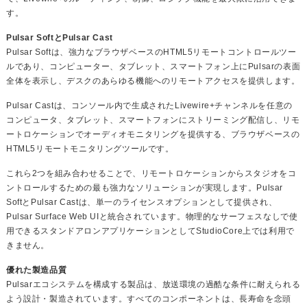
す。
Pulsar SoftとPulsar Cast
Pulsar Softは、強力なブラウザベースのHTML5リモートコントロールツー
ルであり、コンピューター、タブレット、スマートフォン上にPulsarの表面
全体を表示し、デスクのあらゆる機能へのリモートアクセスを提供します。
Pulsar Castは、コンソール内で生成されたLivewire+チャンネルを任意の
コンピュータ、タブレット、スマートフォンにストリーミング配信し、リモ
ートロケーションでオーディオモニタリングを提供する、ブラウザベースの
HTML5リモートモニタリングツールです。
これら2つを組み合わせることで、リモートロケーションからスタジオをコ
ントロールするための最も強力なソリューションが実現します。Pulsar
SoftとPulsar Castは、単一のライセンスオプションとして提供され、
Pulsar Surface Web UIと統合されています。物理的なサーフェスなしで使
用できるスタンドアロンアプリケーションとしてStudioCore上では利用で
きません。
優れた製造品質
Pulsarエコシステムを構成する製品は、放送環境の過酷な条件に耐えられる
よう設​​計・製造されています。すべてのコンポーネントは、長寿命を念頭