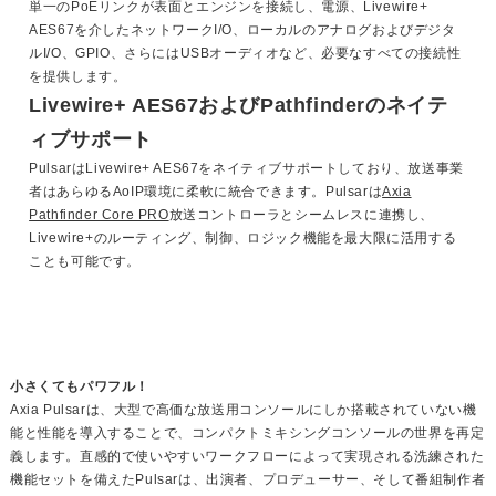
単一のPoEリンクが表面とエンジンを接続し、電源、Livewire+
AES67を介したネットワークI/O、ローカルのアナログおよびデジタ
ルI/O、GPIO、さらにはUSBオーディオなど、必要なすべての接続性
を提供します。
Livewire+ AES67およびPathfinderのネイテ
ィブサポート
PulsarはLivewire+ AES67をネイティブサポートしており、放送事業
者はあらゆるAoIP環境に柔軟に統合できます。Pulsarは
Axia
Pathfinder Core PRO
放送コントローラとシームレスに連携し、
Livewire+のルーティング、制御、ロジック機能を最大限に活用する
ことも可能です。
小さくてもパワフル！
Axia Pulsarは、大型で高価な放送用コンソールにしか搭載されていない機
能と性能を導入することで、コンパクトミキシングコンソールの世界を再定
義します。直感的で使いやすいワークフローによって実現される洗練された
機能セットを備えたPulsarは、出演者、プロデューサー、そして番組制作者