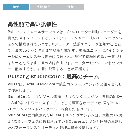
概要
機能/特長
仕様
高性能で高い拡張性
Pulsarコントロールサーフェスは、8つのモーター駆動フェーダーを
備えたメインユニットと、フルタッチスクリーン式のモニターセクシ
ョンで構成されています。8フェーダー拡張ユニットを追加すること
で、最大16チャンネルまで拡張可能です。拡張ユニットはメインシャ
ーシにシームレスかつ確実に接続され、堅牢で信頼性の高い一体型ミ
キサーとなります。並べ方は自由です。モニターセクションをセンタ
ーに配置するか、右側に配置することが可能です。
PulsarとStudioCore：最高のチーム
Pulsarは、
Axia StudioCore™統合コンソールエンジン
と組み合わせ
て使用します。
StudioCoreは、コンソール電源、ミキシングエンジン、専用の5ポー
トAoIPネットワークスイッチ、そして豊富なオーディオI/Oを1つの
2Uラックマウントパッケージに統合したものです。
StudioCoreに内蔵されたPulsarミキシングエンジンは、大型のXRお
よびSRサーフェスに搭載されているQuasarエンジンと同等の卓越し
たパフォーマンスとオーディオ処理品質を提供します。