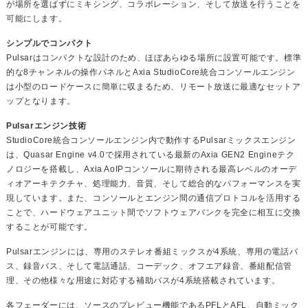
が場所を選ばずにミキシング、コラボレーション、そして放送を行うことを
可能にします。
シンプルでコンパクト
Pulsarはコンパクトな設計のため、ほぼあらゆる場所に設置可能です。標準
的な8チャンネルの操作パネルとAxia StudioCore統合コンソールエンジン
は小型のロードケースに簡単に収まるため、リモート放送に最適なセットア
ップとなります。
Pulsarエンジン技術
StudioCore統合コンソールエンジン内で動作するPulsarミックスエンジン
は、Quasar Engine v4.0で採用されている最新のAxia GEN2 Engineテク
ノロジーを搭載し、Axia AoIPコンソールに期待される最高レベルのオーデ
ィオアーキテクチャ、処理能力、音質、そして総合的なパフォーマンスを実
現しています。また、コンソールとエンジン間の通信プロトコルを活用する
ことで、ハードウェアユニット間でソフトウェアバンクを完全に相互に交換
することが可能です。
Pulsarエンジンには、専用のステレオ番組ミックスが4系統、専用の電話バ
ス、録音バス、そして電話通話、コーデック、オフエア録音、番組配信管
理、その他様々な用途に対応する補助バスが4系統搭載されています。
各フェーダーには、ソースのプレビュー機能であるPFLとAFL、自動ミック