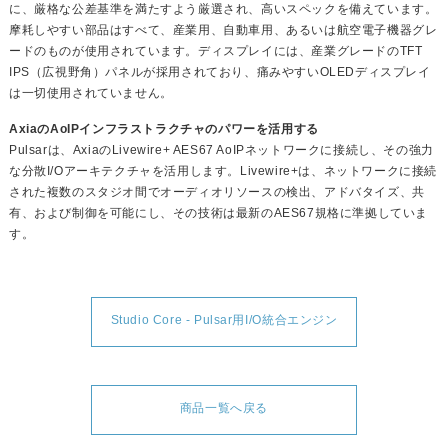
に、厳格な公差基準を満たすよう厳選され、高いスペックを備えています。
摩耗しやすい部品はすべて、産業用、自動車用、あるいは航空電子機器グレ
ードのものが使用されています。ディスプレイには、産業グレードのTFT
IPS（広視野角）パネルが採用されており、痛みやすいOLEDディスプレイ
は一切使用されていません。
AxiaのAoIPインフラストラクチャのパワーを活用する
Pulsarは、AxiaのLivewire+ AES67 AoIPネットワークに接続し、その強力
な分散I/Oアーキテクチャを活用します。Livewire+は、ネットワークに接続
された複数のスタジオ間でオーディオリソースの検出、アドバタイズ、共
有、および制御を可能にし、その技術は最新のAES67規格に準拠していま
す。
Studio Core - Pulsar用I/O統合エンジン
商品一覧へ戻る