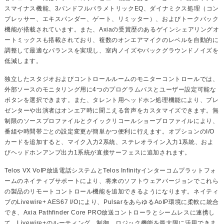
スマイナス機能、3バンドフルパラメトリックEQ、ダイナミクス処理（コン
プレッサー、エキスパンダー、ゲート、リミッター）、およびトークバック
機能が搭載されています。また、Axiaの受賞歴のあるゲインシェアリングオ
ートミックスも搭載されており、複数のオンエアマイクのレベルを自動的に
調整して最適なバランスを実現し、室内ノイズやバックグラウンドノイズを
低減します。
独立したスタジオおよびコントロールルームのモニターコントロールでは、
外部ソースのモニタリング用に4つのプログラムバスとユーザー設定可能な
ボタンを選択できます。また、タレント用ヘッドホン処理機能により、プレ
ゼンターや出演者はオンエア時に聞こえる音声をカスタマイズできます。無
制限のソースプロファイルとクイックリコールショープロファイルにより、
番組や時間帯ごとの設定変更が簡単かつ便利に行えます。オプションのI/O
カードを追加すると、マイク入力2系統、ステレオライン入力1系統、およ
びヘッドホンアンプ出力1系統が直接サーフェスに追加されます。
Telos VX VoIP放送電話システムとTelos Infinityインターコムプラットフォ
ームのネイティブサポートにより、将来のソフトウェアバージョンでこれら
の製品のリモートコントロール機能を追加できるようになります。ネイティ
ブのLivewire+ AES67 I/Oにより、PulsarをあらゆるAoIP環境に柔軟に統合
でき、Axia Pathfinder Core PRO放送コントローラとシームレスに連携し
て、Livewire+のルーティング、制御、ロジック機能を最大限に活用できま