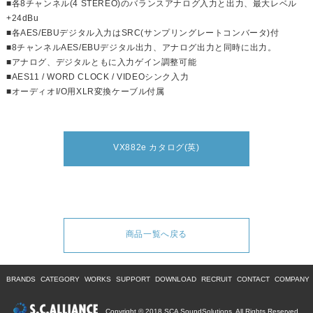
■各8チャンネル(4 STEREO)のバランスアナログ入力と出力、最大レベル
+24dBu
■各AES/EBUデジタル入力はSRC(サンプリングレートコンバータ)付
■8チャンネルAES/EBUデジタル出力、アナログ出力と同時に出力。
■アナログ、デジタルともに入力ゲイン調整可能
■AES11 / WORD CLOCK / VIDEOシンク入力
■オーディオI/O用XLR変換ケーブル付属
VX882e カタログ(英)
商品一覧へ戻る
BRANDS
CATEGORY
WORKS
SUPPORT
DOWNLOAD
RECRUIT
CONTACT
COMPANY
Copyright © 2018 SCA SoundSolutions. All Rights Reserved.