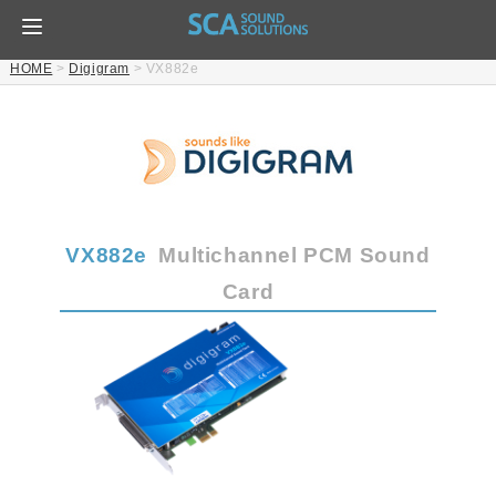
HOME
>
Digigram
>
VX882e
VX882e
Multichannel PCM Sound
Card