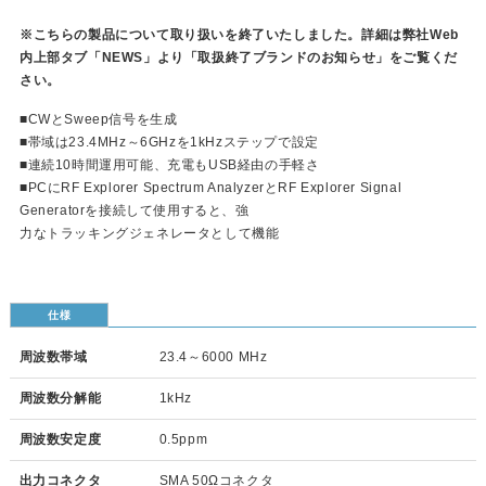
※こちらの製品について取り扱いを終了いたしました。詳細は弊社Web
内上部タブ「NEWS」より「取扱終了ブランドのお知らせ」をご覧くだ
さい。
■CWとSweep信号を生成
■帯域は23.4MHz～6GHzを1kHzステップで設定
■連続10時間運用可能、充電もUSB経由の手軽さ
■PCにRF Explorer Spectrum AnalyzerとRF Explorer Signal
Generatorを接続して使用すると、強
力なトラッキングジェネレータとして機能
仕様
周波数帯域
23.4～6000 MHz
周波数分解能
1kHz
周波数安定度
0.5ppm
出力コネクタ
SMA 50Ωコネクタ