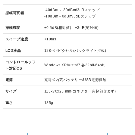
-40dBm～-30dBm/3dBステップ
振幅可変幅
-10dBm～0dBm/3dBステップ
振幅確度
±0.5dB(相対値)、±3dB(絶対値)
スイープ速度
<10ms
LCD液晶
128×64ピクセル(バックライト搭載)
コントロールソフ
Windows XP/Vista/7 各32bit/64bit,
ト対応OS
電源
充電式内蔵バッテリー/USB電源供給
サイズ
113x70x25 mm(コネクター突起部含まず)
重さ
185g