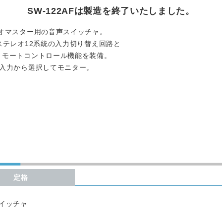
SW-122AFは製造を終了いたしました。
rは、ラジオマスター用の音声スイッチャ。
ステレオ12系統の入力切り替え回路と
リモートコントロール機能を装備。
部入力から選択してモニター。
定格
スイッチャ