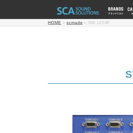
HOME
>
scmade
>
SW-122AF
S