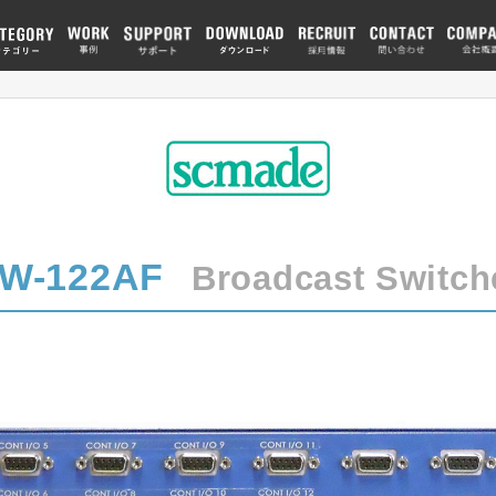
W-122AF
Broadcast Switch