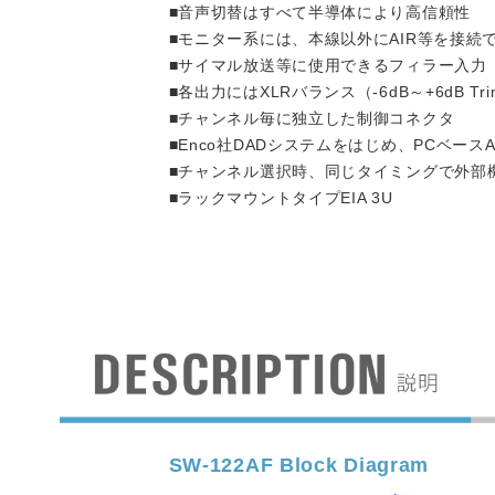
■音声切替はすべて半導体により高信頼性
■モニター系には、本線以外にAIR等を接続
■サイマル放送等に使用できるフィラー入力（SU
■各出力にはXLRバランス（-6dB～+6dB 
■チャンネル毎に独立した制御コネクタ
■Enco社DADシステムをはじめ、PCベース
■チャンネル選択時、同じタイミングで外部
■ラックマウントタイプEIA 3U
SW-122AF Block Diagram