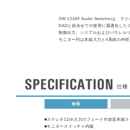
SW-122AF Audio Switche
DADと組合せての使用に最適化した
制御出力、シリアルおよびパラレル
モニター列は本線入力と4系統の外
特長
■ステレオ12ch入力のフェード付放送本線
■モニタースイッチャ内蔵