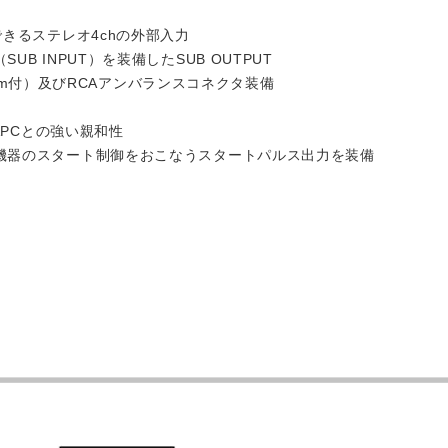
できるステレオ4chの外部入力
B INPUT）を装備したSUB OUTPUT
Trim付）及びRCAアンバランスコネクタ装備
APCとの強い親和性
機器のスタート制御をおこなうスタートパルス出力を装備