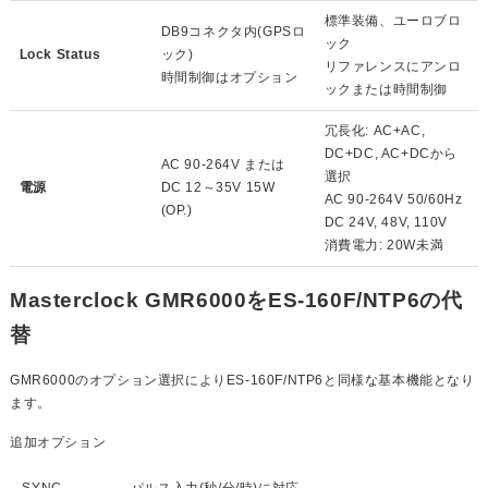
標準装備、ユーロブロ
DB9コネクタ内(GPSロ
ック
Lock Status
ック)
リファレンスにアンロ
時間制御はオプション
ックまたは時間制御
冗長化: AC+AC,
DC+DC, AC+DCから
AC 90-264V または
選択
電源
DC 12～35V 15W
AC 90-264V 50/60Hz
(OP.)
DC 24V, 48V, 110V
消費電力: 20W未満
Masterclock GMR6000をES-160F/NTP6の代
替
GMR6000のオプション選択によりES-160F/NTP6と同様な基本機能となり
ます。
追加オプション
-SYNC
パルス入力(秒/分/時)に対応