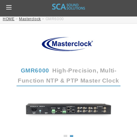
HOME
>
Masterclock
>
GMR6000
GMR6000
High-Precision, Multi-
Function NTP & PTP Master Clock