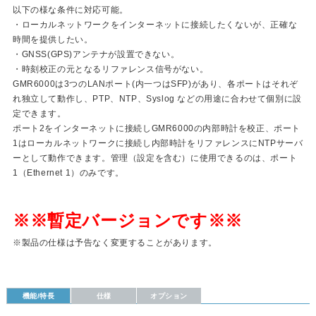
以下の様な条件に対応可能。
・ローカルネットワークをインターネットに接続したくないが、正確な
時間を提供したい。
・GNSS(GPS)アンテナが設置できない。
・時刻校正の元となるリファレンス信号がない。
GMR6000は3つのLANポート(内一つはSFP)があり、各ポートはそれぞ
れ独立して動作し、PTP、NTP、Syslog などの用途に合わせて個別に設
定できます。
ポート2をインターネットに接続しGMR6000の内部時計を校正、ポート
1はローカルネットワークに接続し内部時計をリファレンスにNTPサーバ
ーとして動作できます。管理（設定を含む）に使用できるのは、ポート
1（Ethernet 1）のみです。
※※暫定バージョンです※※
※製品の仕様は予告なく変更することがあります。
機能/特長
仕様
オプション