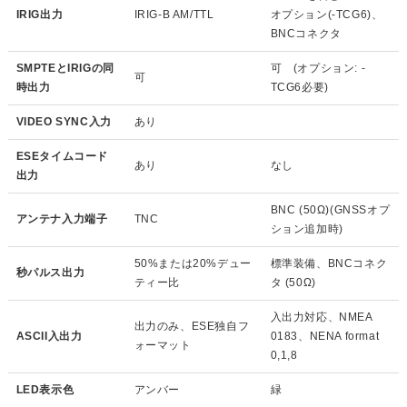
IRIG出力
IRIG-B AM/TTL
オプション(-TCG6)、
BNCコネクタ
SMPTEとIRIGの同
可 (オプション: -
可
時出力
TCG6必要)
VIDEO SYNC入力
あり
ESEタイムコード
あり
なし
出力
BNC (50Ω)(GNSSオプ
アンテナ入力端子
TNC
ション追加時)
50%または20%デュー
標準装備、BNCコネク
秒パルス出力
ティー比
タ (50Ω)
入出力対応、NMEA
出力のみ、ESE独自フ
ASCII入出力
0183、NENA format
ォーマット
0,1,8
LED表示色
アンバー
緑