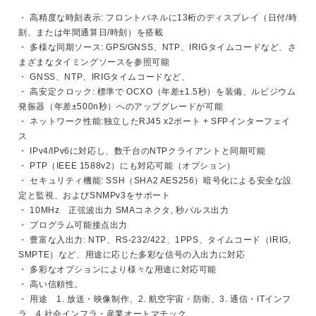
・ 高精度な時刻表示: フロントパネルに13桁のディスプレイ（日付/時
刻、または年間通算日/時刻）を搭載
・ 多様な同期ソース: GPS/GNSS、NTP、IRIGタイムコードなど、さ
まざまなタイミングソースを参照可能
・ GNSS、NTP、IRIGタイムコードなど、
・ 高安定クロック: 標準で OCXO（年差±1.5秒）を装備、ルビジウム
発振器（年差±500n秒）へのアップグレードが可能
・ ネットワーク性能:独立したRJ45 x2ポート + SFPインターフェイ
ス
・ IPv4/IPv6に対応し、数千台のNTPクライアントと同期可能
・ PTP（IEEE 1588v2）にも対応可能（オプション）
・ セキュリティ機能: SSH（SHA2 AES256）暗号化による安全な設
定と監視、およびSNMPv3をサポート
・ 10MHz 正弦波出力 SMAコネクタ, 秒パルス出力
・ プログラム可能接点出力
・ 豊富な入出力: NTP、RS-232/422、1PPS、タイムコード（IRIG,
SMPTE）など、用途に応じた多彩な信号の入出力に対応
・ 多彩なオプションにより様々な用途に対応可能
・ 高い信頼性。
・ 用途 1. 放送・映像制作、2. 航空宇宙・防衛、3. 通信・ITインフ
ラ、4.社会インフラ・産業オートマチック