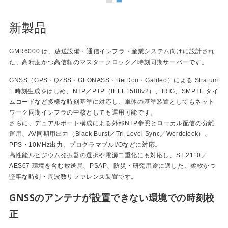
新製品
GMR6000 は、放送設備・通信インフラ・産業システム向けに設計され
た、高精度かつ高信頼のマスタークロック／時刻同期サーバーです。
GNSS（GPS・QZSS・GLONASS・BeiDou・Galileo）による Stratum
1 時刻生成をはじめ、NTP／PTP（IEEE1588v2）、IRIG、SMPTE タイ
ムコードなど多様な時刻基準に対応し、単体の基準装置としてもネット
ワーク同期インフラの中核としても運用可能です。
さらに、デュアルポート構成による外部NTP参照とローカル配信の分離
運用、AV同期用出力（Black Burst／Tri-Level Sync／Wordclock）、
PPS・10MHz出力、プログラマブルI/Oなどに対応。
高性能ルビジウム発振器の選択や電源二重化にも対応し、ST 2110／
AES67 環境を含む放送局、PSAP、防災・研究用途に適した、柔軟かつ
堅牢な時刻・周波数リファレンス装置です。
GNSSのアンテナが設置できない環境での時刻校
正