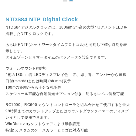
NTDS84 NTP Digital Clock
NTDS84デジタルクロックは、180mm(7″)高の大型7セグメントLEDを
搭載したNTPクロックです。
あらゆるNTP(ネットワークタイムプロトコル)と同期し正確な時刻を表
示します。
タイムゾーンとサマータイムのパラメータを設定できます。
ウォールマウント(標準)
4桁の180mm高 LEDディスプレイ色 – 赤、緑、青、アンバーから選択
日付(mm:dd)または時間 (hh:mm)表示
100mの距離からも十分な視認性
スケジュール可能な自動調光オプション付き、明るさレベル調整可能
RC1000、RC600 カウントコントローラと組み合わせて使用すると最大
99時間までのカウントアップまたはカウントダウンタイマーのディスプ
レイとして使用できます。
WinDiscoveryソフトウェアにより動作設定
特注: カスタムのケースカラーとロゴに対応可能