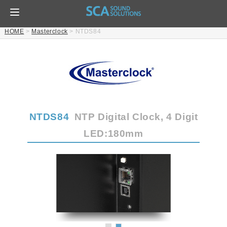
HOME
>
Masterclock
>
NTDS84
NTDS84
NTP Digital Clock, 4 Digit
LED:180mm