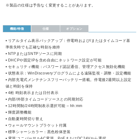
※製品の仕様は予告なく変更することがあります。
機能/特徴
仕様
オプション
• リアルタイム表示バックアップ：停電時および/またはタイムコード基
準喪失時でも正確な時刻を維持
• NTPまたはSNTPソースに同期
• DHCPや固定IPを含め自由にネットワーク設定が可能
• セキュリティ機能：パスワード認証通信、管理アクセス無効化機能
• 状態表示：WinDiscoveryプログラムによる遠隔監視・調整・設定機能
• 内部充電式メンテナンスフリーバッテリー搭載。停電後2週間以上設定
値と時刻を保持
• 4桁 時刻表示または日付表示
• 内部/外部タイムコードソースとの同期対応
• 12時間制/24時間制表示選択可能 – hh:mm
• 輝度調整機能
• 自動夏時間切り替え
• ウォールマウントブラケット付属
• 標準シャーシカラー：黒色粉体塗装
• 電源:ユニバーサルAC電源、PoEまたはDC24Vから選択