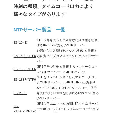
時刻の種類、タイムコード出力により
様々なタイプがあります
NTPサーバー製品 一覧
GPS信号を受信して正確な時刻情報を提供
ES-104E
するIPv4/IPv6対応のNTPサーバー
外部からの各種時刻パルスで時刻を修正す
ES-160F/NTP6
る自走タイプのマスタークロック/NTPサー
バー
GPS信号で時刻を修正するマスタークロッ
ES-185F/NTP6
ク/NTPサーバー、SMPTE出力あり
NTPをリファレンスにしたマスタークロッ
ES-188F/NTP6
ク/NTPサーバー、SMPTE, IRIG出力あり
SMPTE/EBUまたはESEタイムコード信号
ES-289E
を受けて時刻情報を提供するIPv4/IPv6対応
のNTPサーバー
GPS受信ユニットを内蔵NTPタイムサーバ
ES-
ー/IRIGタイムコードジェネレーター/トラン
295/GPS/NTP6