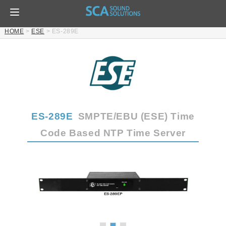
HOME
>
ESE
>
ES-289E
ES-289E
SMPTE/EBU (ESE) Time
Code Based NTP Time Server